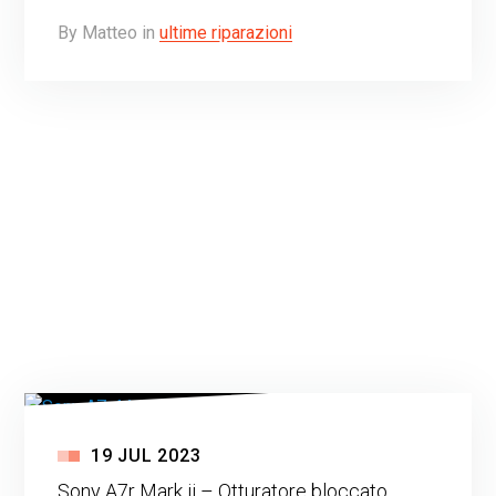
By
Matteo
in
ultime riparazioni
19
JUL
2023
Sony A7r Mark ii – Otturatore bloccato