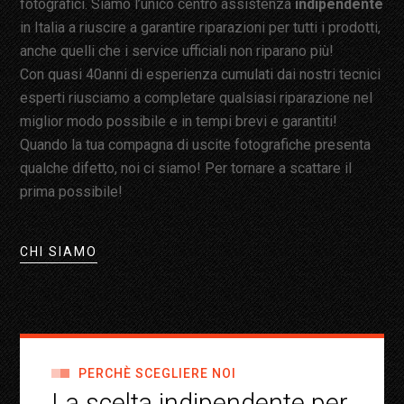
fotografici. Siamo l’unico centro assistenza
indipendente
in Italia a riuscire a garantire riparazioni per tutti i prodotti,
anche quelli che i service ufficiali non riparano più!
Con quasi 40anni di esperienza cumulati dai nostri tecnici
esperti riusciamo a completare qualsiasi riparazione nel
miglior modo possibile e in tempi brevi e garantiti!
Quando la tua compagna di uscite fotografiche presenta
qualche difetto, noi ci siamo! Per tornare a scattare il
prima possibile!
CHI SIAMO
PERCHÈ SCEGLIERE NOI
La scelta indipendente per