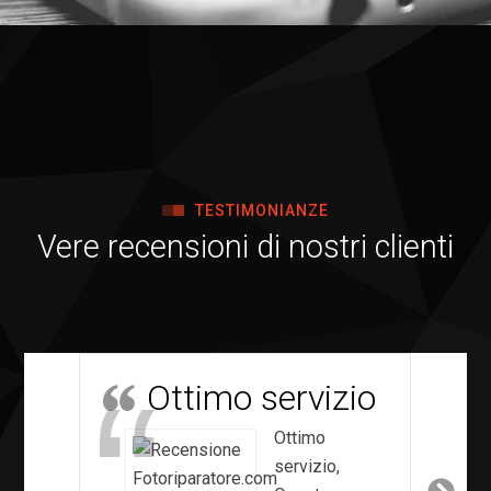
TESTIMONIANZE
Vere recensioni di nostri clienti
Ottimo servizio
Ottimo
servizio,
Ne